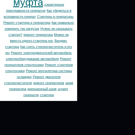
муфта
характерные
неисправности генератор
Как убедиться в
исправности генерат
Стартеры и генераторы
Ремонт стартера и генератора
Как правильно
измерить ток нагрузок
Нужно ли смазывать
стартер?
ремонт генератора
Можно ли
вместо одного стартера пос
Бендикс
стартера
Как снять стеклоочиститель и его
мо
Ремонт электродвигателей автомобиль
электрооборудование автомобиля
Ремонт
генераторов спецтехники
Ремонт стартеров
спецтехники
Ремонт вентилятора системы
охлажден
Ремонт двигателя
стеклоочистителя
ремонт генераторов
шкив
генератора
инерционный шкив
шумит
генератор
стартера