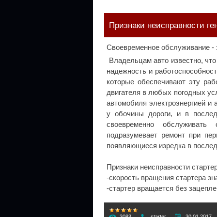
Признаки неисправности ге
Своевременное обслуживание - 
Владельцам авто известно, что
надежность и работоспособност
которые обеспечивают эту раб
двигателя в любых погодных ус
автомобиля электроэнергией и 
у обочины дороги, и в послед
своевременно обслуживать 
подразумевает ремонт при пер
появляющиеся изредка в последс
Признаки неисправности стартер
-скорость вращения стартера з
-стартер вращается без зацепле
3083
starter
30.01.2017