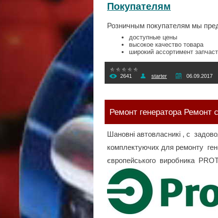
Покупателям
Розничным покупателям мы пре
доступные цены
высокое качество товара
широкий ассортимент запчаст
2641
starter
06.09.2017
Ремонт генератора Ремонт с
Шановні автовласникі , с задов
комплектуючих для ремонту генер
європейського виробника PRO