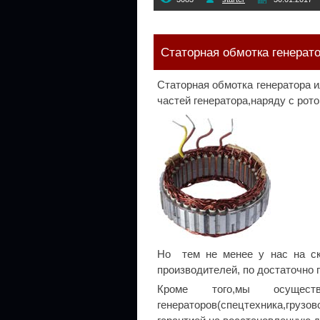
Статорная обмотка генерат
Статорная обмотка генератора и
частей генератора,наряду с рото
Но тем не менее у нас на ск
производителей, по достаточно
Кроме того,мы осущест
генераторов(спецтехника,грузов