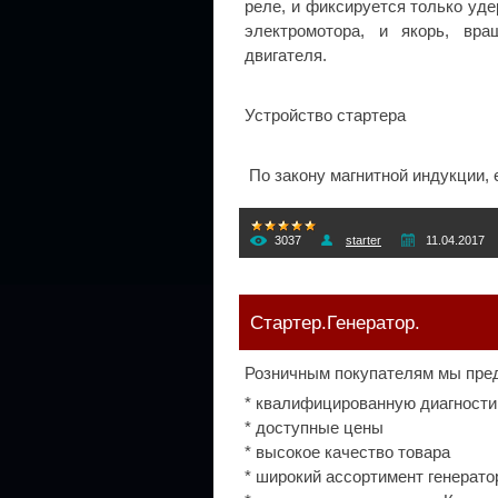
реле, и фиксируется только уд
электромотора, и якорь, вра
двигателя.
Устройство стартера
По закону магнитной индукции,
3037
starter
11.04.2017
Стартер.Генератор.
Розничным покупателям мы пре
* квалифицированную диагности
* доступные цены
* высокое качество товара
* широкий ассортимент генерато