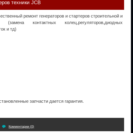
еров техники JCB
ественный ремонт генераторов и стартеров строительной и
(замена контактных колец,регуляторов,диодных
ок и тд)
становленные запчасти дается гарантия.
Комментарии (0)