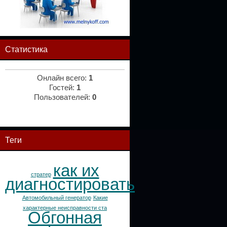
Статистика
Онлайн всего:
1
Гостей:
1
Пользователей:
0
Теги
как их
стратер
диагностировать
Автомобильный генератор
Какие
характерные неисправности ста
Обгонная