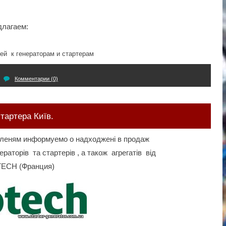
длагаем:
ей к генераторам и стартерам
Комментарии (0)
тартера Київ.
оленям информуемо о надходжені в продаж
аторів та стартерів , а також агрегатів від
TECH (Франция)