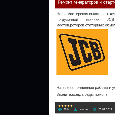
Ремонт генераторов и старт
Наша мастерская выполняет кач
погрузочной техники JCB 
мостов,роторов,статорных обмот
На все выполненные работы и у
Звоните,всегда рады помочь!
2814
starter
23.02.2017