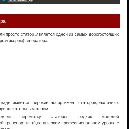
ора
ли просто статор ,является одной из самых дорогостоящих
ром(якорем) генератора.
ладе имеется широкий ассортимент статоров,различных
 привлекательным ценам.
вляем перемотку статоров редких моделей
ой транспорт и тп),на высоком профессиональном уровне,с