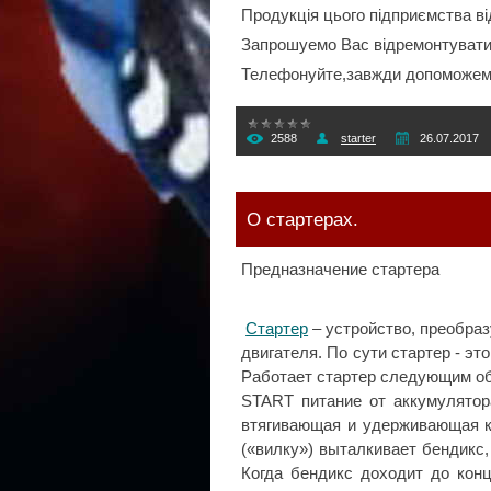
Продукція цього підприємства ві
Запрошуемо Вас відремонтувати В
Телефонуйте,завжди допоможем
2588
starter
26.07.2017
О стартерах.
Предназначение стартера
Стартер
– устройство, преобра
двигателя. По сути стартер - э
Работает стартер следующим об
START питание от аккумулятор
втягивающая и удерживающая к
(«вилку») выталкивает бендикс,
Когда бендикс доходит до кон