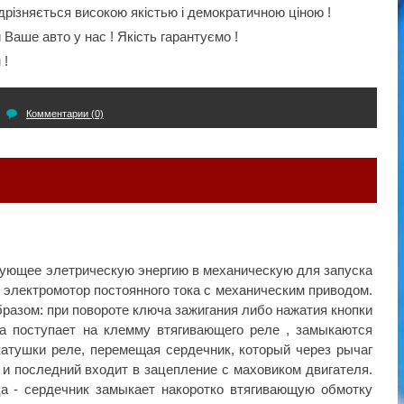
дрізняється високою якістью і демократичною ціною !
аше авто у нас ! Якість гарантуємо !
 !
Комментарии (0)
зующее элетрическую энергию в механическую для запуска
то электромотор постоянного тока с механическим приводом.
разом: при повороте ключа зажигания либо нажатия кнопки
а поступает на клемму втягивающего реле , замыкаются
атушки реле, перемещая сердечник, который через рычаг
 и последний входит в зацепление с маховиком двигателя.
ца - сердечник замыкает накоротко втягивающую обмотку