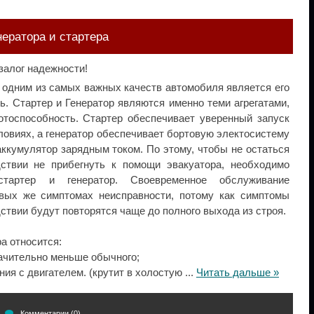
нератора и стартера
залог надежности!
 одним из самых важных качеств автомобиля является его
ь. Стартер и Генератор являются именно теми агрегатами,
отоспособность. Стартер обеспечивает уверенный запуск
ловиях, а генератор обеспечивает бортовую электосистему
аккумулятор зарядным током. По этому, чтобы не остаться
ствии не прибегнуть к помощи эвакуатора, необходимо
стартер и генератор. Своевременное обслуживание
вых же симптомах неисправности, потому как симптомы
твии будут повторятся чаще до полного выхода из строя.
а относится:
начительно меньше обычного;
ния с двигателем. (крутит в холостую
...
Читать дальше »
Комментарии (0)