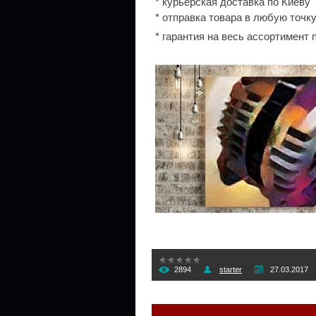
* курьерская доставка по Киеву
* отправка товара в любую точк
* гарантия на весь асcортимент
2894
starter
27.03.2017