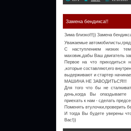
Замена бендикса!!
Зима близко!!!)) Замена бендикса
Уважаемые автомобилисты,гряд
С наступлением низких темп
маховик,дабы Ваш двигатель за
Первое на что приходиться н
,которые составляют,его внутре
выдерживают и стартер начина
МАШИНА НЕ ЗАВОДИТЬСЯ!!!
Для того что бы не сталкива
день,когда Вы опаздываете 
приехать к нам - сделать предс
Поменять втулочки,проверить бе
И тогда Вы будете уверены чт
Вас!))