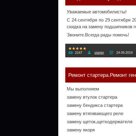
Уважаемые автомобилисты!
С 24 сентября по 29 сентября 
скидка на замену подшипников г
Звоните.Всегда рады помочь!
2147
starter
24.09.2019
Ремонт стартера.Ремонт ге
Мы выполняем
замену втулок стартера
замену бендикса стартера
замену втягивающего реле
замену щеток,щеткодержателя
замену якоря