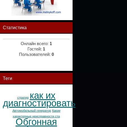
Статистика
Онлайн всего:
1
Гостей:
1
Пользователей:
0
Теги
как их
стратер
диагностировать
Автомобильный генератор
Какие
характерные неисправности ста
Обгонная