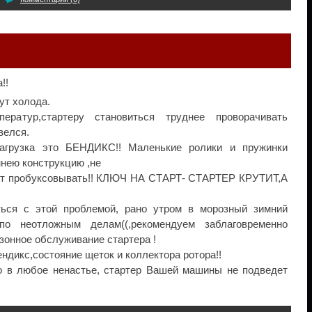
!!
ут холода.
ератур,стартеру становиться труднее проворачивать
велся.
агрузка это БЕНДИКС!! Маленькие ролики и пружинки
ннею конструкцию ,не
ет пробуксовывать!! КЛЮЧ НА СТАРТ- СТАРТЕР КРУТИТ,А
ться с этой проблемой, рано утром в морозный зимний
по неотложным делам((,рекомендуем заблаговременно
езонное обслуживание стартера !
ндикс,состояние щеток и коллектора ротора!!
о в любое ненастье, стартер Вашей машины не подведет