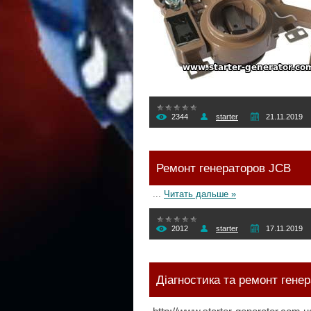
2344
starter
21.11.2019
Ремонт генераторов JCB
...
Читать дальше »
2012
starter
17.11.2019
Діагностика та ремонт гене