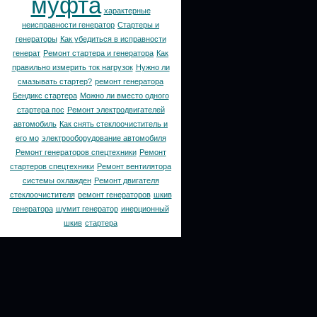
муфта
характерные
неисправности генератор
Стартеры и
генераторы
Как убедиться в исправности
генерат
Ремонт стартера и генератора
Как
правильно измерить ток нагрузок
Нужно ли
смазывать стартер?
ремонт генератора
Бендикс стартера
Можно ли вместо одного
стартера пос
Ремонт электродвигателей
автомобиль
Как снять стеклоочиститель и
его мо
электрооборудование автомобиля
Ремонт генераторов спецтехники
Ремонт
стартеров спецтехники
Ремонт вентилятора
системы охлажден
Ремонт двигателя
стеклоочистителя
ремонт генераторов
шкив
генератора
шумит генератор
инерционный
шкив
стартера